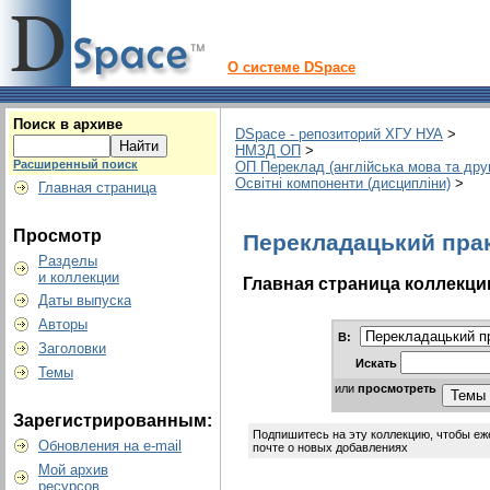
О системе DSpace
Поиск в архиве
DSpace - репозиторий ХГУ НУА
>
НМЗД ОП
>
Расширенный поиск
ОП Переклад (англійська мова та дру
Освітні компоненти (дисципліни)
>
Главная страница
Просмотр
Перекладацький прак
Разделы
и коллекции
Главная страница коллекци
Даты выпуска
Авторы
В:
Заголовки
Искать
Темы
или
просмотреть
Зарегистрированным:
Подпишитесь на эту коллекцию, чтобы еж
Обновления на e-mail
почте о новых добавлениях
Мой архив
ресурсов