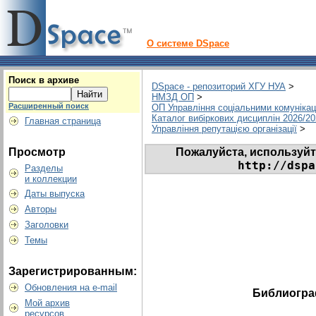
О системе DSpace
Поиск в архиве
DSpace - репозиторий ХГУ НУА
>
НМЗД ОП
>
Расширенный поиск
ОП Управління соціальними комунікац
Каталог вибіркових дисциплін 2026/2
Главная страница
Управління репутацією організації
>
Пожалуйста, используйт
Просмотр
http://dspa
Разделы
и коллекции
Даты выпуска
Авторы
Заголовки
Темы
Зарегистрированным:
Обновления на e-mail
Библиогра
Мой архив
ресурсов