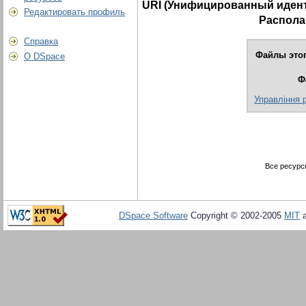
URI (Унифицированный идент
Редактировать профиль
Распола
Справка
Файлы этог
О DSpace
Ф
Управління 
Все ресурс
DSpace Software
Copyright © 2002-2005
MIT