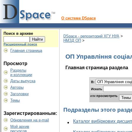
О системе DSpace
Поиск в архиве
DSpace - репозиторий ХГУ НУА
>
НМЗД ОП
>
Расширенный поиск
Главная страница
ОП Управління соціа
Просмотр
Главная страница раздела
Разделы
и коллекции
Даты выпуска
В:
Авторы
Искать
Заголовки
или
просмотреть
Темы
Подразделы этого разд
Зарегистрированным:
Обновления на e-mail
Каталог вибіркових дисцип
Мой архив
ресурсов