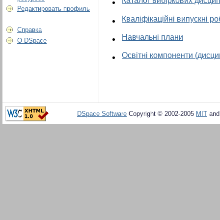
Каталог вибіркових дисцип
Редактировать профиль
Кваліфікаційні випускні р
Справка
Навчальні плани
О DSpace
Освітні компоненти (дисци
DSpace Software
Copyright © 2002-2005
MIT
an