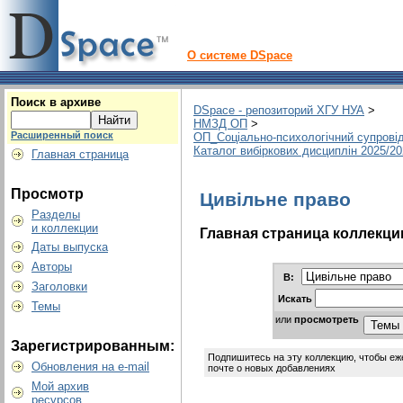
О системе DSpace
Поиск в архиве
DSpace - репозиторий ХГУ НУА
>
НМЗД ОП
>
Расширенный поиск
ОП_Соціально-психологічний супрові
Каталог вибіркових дисциплін 2025/2
Главная страница
Просмотр
Цивільне право
Разделы
и коллекции
Главная страница коллекци
Даты выпуска
Авторы
В:
Заголовки
Искать
Темы
или
просмотреть
Зарегистрированным:
Подпишитесь на эту коллекцию, чтобы еж
Обновления на e-mail
почте о новых добавлениях
Мой архив
ресурсов