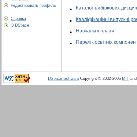
Редактировать профиль
Каталог вибіркових дисцип
Справка
Кваліфікаційні випускні р
О DSpace
Навчальні плани
Перелік освітніх компонент
DSpace Software
Copyright © 2002-2005
MIT
an