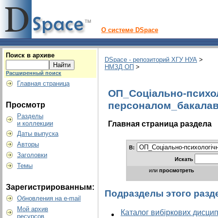
О системе DSpace
Поиск в архиве
DSpace - репозиторий ХГУ НУА
>
НМЗД ОП
>
Расширенный поиск
Главная страница
ОП_Соціально-психол
персоналом_бакала
Просмотр
Разделы
Главная страница раздела
и коллекции
Даты выпуска
Авторы
В:
Заголовки
Искать
Темы
или
просмотреть
Зарегистрированным:
Подразделы этого разд
Обновления на e-mail
Мой архив
Каталог вибіркових дисцип
ресурсов