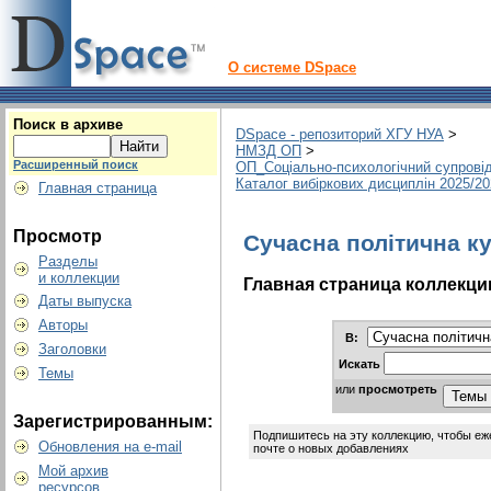
О системе DSpace
Поиск в архиве
DSpace - репозиторий ХГУ НУА
>
НМЗД ОП
>
Расширенный поиск
ОП_Соціально-психологічний супрові
Каталог вибіркових дисциплін 2025/2
Главная страница
Просмотр
Сучасна політична к
Разделы
и коллекции
Главная страница коллекци
Даты выпуска
Авторы
В:
Заголовки
Искать
Темы
или
просмотреть
Зарегистрированным:
Подпишитесь на эту коллекцию, чтобы еж
Обновления на e-mail
почте о новых добавлениях
Мой архив
ресурсов