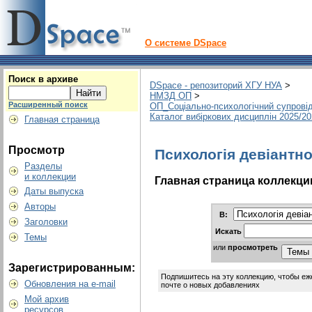
О системе DSpace
Поиск в архиве
DSpace - репозиторий ХГУ НУА
>
НМЗД ОП
>
Расширенный поиск
ОП_Соціально-психологічний супрові
Каталог вибіркових дисциплін 2025/2
Главная страница
Просмотр
Психологія девіантно
Разделы
и коллекции
Главная страница коллекци
Даты выпуска
Авторы
В:
Заголовки
Искать
Темы
или
просмотреть
Зарегистрированным:
Подпишитесь на эту коллекцию, чтобы еж
Обновления на e-mail
почте о новых добавлениях
Мой архив
ресурсов