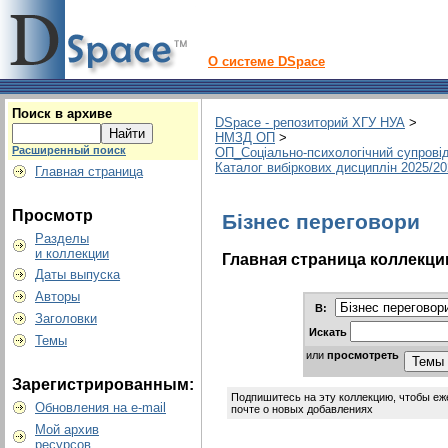
О системе DSpace
Поиск в архиве
DSpace - репозиторий ХГУ НУА
>
НМЗД ОП
>
Расширенный поиск
ОП_Соціально-психологічний супрові
Каталог вибіркових дисциплін 2025/2
Главная страница
Просмотр
Бізнес переговори
Разделы
и коллекции
Главная страница коллекци
Даты выпуска
Авторы
В:
Заголовки
Искать
Темы
или
просмотреть
Зарегистрированным:
Подпишитесь на эту коллекцию, чтобы еж
Обновления на e-mail
почте о новых добавлениях
Мой архив
ресурсов