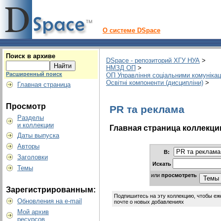
О системе DSpace
Поиск в архиве
DSpace - репозиторий ХГУ НУА
>
НМЗД ОП
>
Расширенный поиск
ОП Управління соціальними комунікац
Освітні компоненти (дисципліни)
>
Главная страница
Просмотр
PR та реклама
Разделы
и коллекции
Главная страница коллекци
Даты выпуска
Авторы
В:
Заголовки
Искать
Темы
или
просмотреть
Зарегистрированным:
Подпишитесь на эту коллекцию, чтобы еж
Обновления на e-mail
почте о новых добавлениях
Мой архив
ресурсов