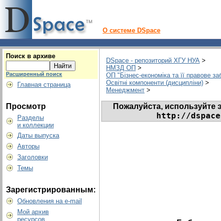
О системе DSpace
Поиск в архиве
DSpace - репозиторий ХГУ НУА
>
НМЗД ОП
>
Расширенный поиск
ОП "Бізнес-економіка та її правове з
Освітні компоненти (дисципліни)
>
Главная страница
Менеджмент
>
Пожалуйста, используйте э
Просмотр
http://dspace
Разделы
и коллекции
Даты выпуска
Авторы
Заголовки
Темы
Зарегистрированным:
Обновления на e-mail
Мой архив
ресурсов