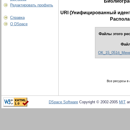
Библиогра
Редактировать профиль
URI (Унифицированный идент
Справка
Распола
О DSpace
Файлы этого рес
Фай
ОК_15_051б_Мене
Все ресурсы в 
DSpace Software
Copyright © 2002-2005
MIT
a