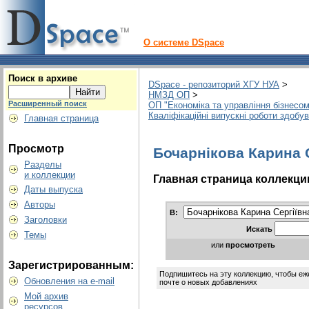
О системе DSpace
Поиск в архиве
DSpace - репозиторий ХГУ НУА
>
НМЗД ОП
>
Расширенный поиск
ОП "Економіка та управління бізнесом
Кваліфікаційні випускні роботи здобу
Главная страница
Просмотр
Бочарнікова Карина 
Разделы
и коллекции
Главная страница коллекци
Даты выпуска
Авторы
В:
Заголовки
Искать
Темы
или
просмотреть
Зарегистрированным:
Подпишитесь на эту коллекцию, чтобы еж
Обновления на e-mail
почте о новых добавлениях
Мой архив
ресурсов