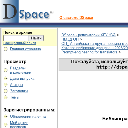
О системе DSpace
Поиск в архиве
DSpace - репозиторий ХГУ НУА
>
НМЗД ОП
>
Расширенный поиск
ОП_ Англійська та друга іноземна мо
Каталог вибіркових дисциплін 2026/2
Главная страница
Prompt-engineering for translators
>
Пожалуйста, используйт
Просмотр
http://dspa
Разделы
и коллекции
Даты выпуска
Авторы
Заголовки
Темы
Зарегистрированным:
Обновления на e-mail
Библиогра
Мой архив
ресурсов