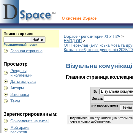
О системе DSpace
Поиск в архиве
DSpace - репозиторий ХГУ НУА
>
НМЗД ОП
>
Расширенный поиск
ОП Переклад (англійська мова та дру
Каталог вибіркових дисциплін 2025/2
Главная страница
Просмотр
Візуальна комунікаці
Разделы
и коллекции
Главная страница коллекци
Даты выпуска
Авторы
В:
Заголовки
Искать
Темы
или
просмотреть
Зарегистрированным:
Подпишитесь на эту коллекцию, чтобы еж
Обновления на e-mail
почте о новых добавлениях
Мой архив
ресурсов