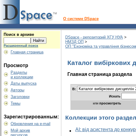
О системе DSpace
Поиск в архиве
DSpace - репозиторий ХГУ НУА
>
НМЗД ОП
>
Расширенный поиск
ОП "Економіка та управління бізнесом
Главная страница
Каталог вибіркових 
Просмотр
Разделы
Главная страница раздела
и коллекции
Даты выпуска
В:
Авторы
Искать
Заголовки
Темы
или
просмотреть
Зарегистрированным:
Коллекции этого разде
Обновления на e-mail
AI: від асистента до конку
Мой архив
ресурсов