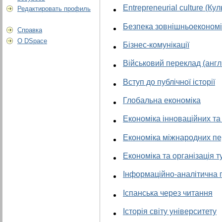
Entrepreneurial culture (К
Редактировать профиль
Безпека зовнішньоекономіч
Справка
О DSpace
Бізнес-комунікації
Військовий переклад (англ
Вступ до публічної історії
Глобальна економіка
Економіка інноваційних та
Економіка міжнародних п
Економіка та організація т
Інформаційно-аналітична 
Іспанська через читання
Історія світу університету