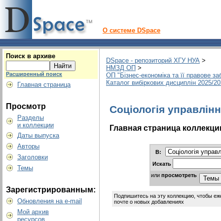
О системе DSpace
Поиск в архиве
DSpace - репозиторий ХГУ НУА
>
НМЗД ОП
>
Расширенный поиск
ОП "Бізнес-економіка та її правове з
Каталог вибіркових дисциплін 2025/2
Главная страница
Просмотр
Соціологія управлін
Разделы
и коллекции
Главная страница коллекци
Даты выпуска
Авторы
В:
Заголовки
Искать
Темы
или
просмотреть
Зарегистрированным:
Подпишитесь на эту коллекцию, чтобы еж
Обновления на e-mail
почте о новых добавлениях
Мой архив
ресурсов