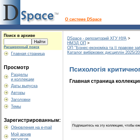
О системе DSpace
Поиск в архиве
DSpace - репозиторий ХГУ НУА
>
НМЗД ОП
>
Расширенный поиск
ОП "Бізнес-економіка та її правове з
Каталог вибіркових дисциплін 2025/2
Главная страница
Просмотр
Психологія критично
Разделы
и коллекции
Главная страница коллекци
Даты выпуска
Авторы
Заголовки
Темы
Зарегистрированным:
Подпишитесь на эту коллекцию, чтобы еж
Обновления на e-mail
Мой архив
ресурсов