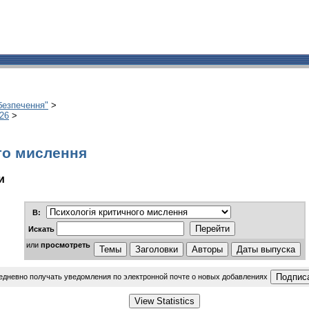
абезпечення"
>
026
>
го мислення
и
В:
Искать
или
просмотреть
едневно получать уведомления по электронной почте о новых добавлениях