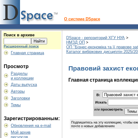
О системе DSpace
Поиск в архиве
DSpace - репозиторий ХГУ НУА
>
НМЗД ОП
>
Расширенный поиск
ОП "Бізнес-економіка та її правове з
Каталог вибіркових дисциплін 2025/2
Главная страница
Просмотр
Правовий захист еко
Разделы
и коллекции
Главная страница коллекци
Даты выпуска
Авторы
В:
Заголовки
Искать
Темы
или
просмотреть
Зарегистрированным:
Подпишитесь на эту коллекцию, чтобы еж
Обновления на e-mail
почте о новых добавлениях
Мой архив
ресурсов