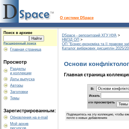
О системе DSpace
Поиск в архиве
DSpace - репозиторий ХГУ НУА
>
НМЗД ОП
>
Расширенный поиск
ОП "Бізнес-економіка та її правове з
Каталог вибіркових дисциплін 2025/2
Главная страница
Просмотр
Основи конфліктолог
Разделы
и коллекции
Главная страница коллекци
Даты выпуска
Авторы
В:
Заголовки
Искать
Темы
или
просмотреть
Зарегистрированным:
Подпишитесь на эту коллекцию, чтобы еж
Обновления на e-mail
почте о новых добавлениях
Мой архив
ресурсов