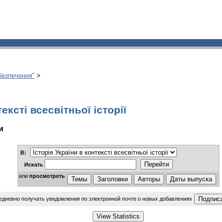
абезпечення"
>
ексті всесвітньої історії
и
В:
Искать
или
просмотреть
едневно получать уведомления по электронной почте о новых добавлениях