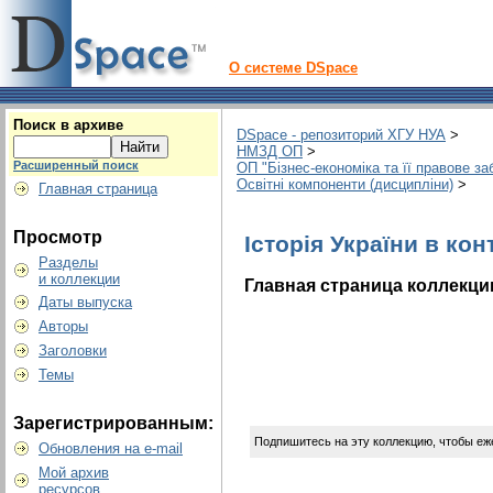
О системе DSpace
Поиск в архиве
DSpace - репозиторий ХГУ НУА
>
НМЗД ОП
>
Расширенный поиск
ОП "Бізнес-економіка та її правове з
Освітні компоненти (дисципліни)
>
Главная страница
Просмотр
Історія України в конт
Разделы
и коллекции
Главная страница коллекци
Даты выпуска
Авторы
Заголовки
Темы
Зарегистрированным:
Подпишитесь на эту коллекцию, чтобы еж
Обновления на e-mail
Мой архив
ресурсов