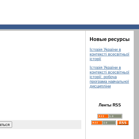
Новые ресурсы
Історія України в
контексті всесвітньої
історії
Історія України в
контексті всесвітньої
історії: робоча
програма навчальної
дисципліни
Ленты RSS