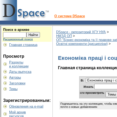
О системе DSpace
Поиск в архиве
DSpace - репозиторий ХГУ НУА
>
НМЗД ОП
>
Расширенный поиск
ОП "Бізнес-економіка та її правове з
Освітні компоненти (дисципліни)
>
Главная страница
Просмотр
Економіка праці і со
Разделы
и коллекции
Главная страница коллекци
Даты выпуска
Авторы
В:
Заголовки
Искать
Темы
или
просмотреть
Зарегистрированным:
Подпишитесь на эту коллекцию, чтобы еж
Обновления на e-mail
почте о новых добавлениях
Мой архив
ресурсов