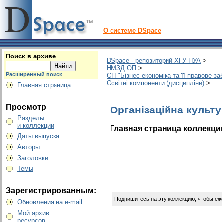
О системе DSpace
Поиск в архиве
DSpace - репозиторий ХГУ НУА
>
НМЗД ОП
>
Расширенный поиск
ОП "Бізнес-економіка та її правове з
Освітні компоненти (дисципліни)
>
Главная страница
Просмотр
Організаційна культ
Разделы
и коллекции
Главная страница коллекци
Даты выпуска
Авторы
Заголовки
Темы
Зарегистрированным:
Подпишитесь на эту коллекцию, чтобы еж
Обновления на e-mail
Мой архив
ресурсов