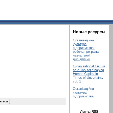
Новые ресурсы
Організаційна
культура
підприємства:
робоча програма
навчальної
дисципліни
Organisational Culture
as a Tool for Shaping
Human Capital in
Times of Uncertainty:
vol. 1
Організаційна
культура
підприємства.
Ленты RSS