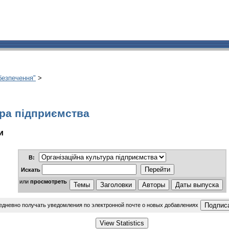
абезпечення"
>
ура підприємства
и
В:
Искать
или
просмотреть
едневно получать уведомления по электронной почте о новых добавлениях