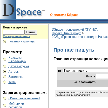
О системе DSpace
Поиск в архиве
DSpace - репозиторий ХГУ НУА
>
Проект "Книга року"
>
Расширенный поиск
2023_«Просвітництво сьогодні: На зах
Главная страница
Про нас пишуть
Просмотр
Разделы
Главная страница коллекци
и коллекции
Даты выпуска
В:
Авторы
Искать
Заголовки
Темы
или
просмотреть
Подпишитесь на эту коллекцию, чтобы еж
Зарегистрированным:
почте о новых добавлениях
Обновления на e-mail
Мой архив
ресурсов