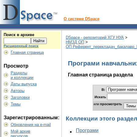
О системе DSpace
Поиск в архиве
DSpace - репозиторий ХГУ НУА
>
НМЗД ОП
>
Расширенный поиск
ОП Референт_перекладач_бакалавр_II
Главная страница
Програми навчальни
Просмотр
Разделы
Главная страница раздела
и коллекции
Даты выпуска
В:
Авторы
Искать
Заголовки
Темы
или
просмотреть
Зарегистрированным:
Коллекции этого разде
Обновления на e-mail
Програми
Мой архив
ресурсов