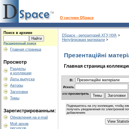
О системе DSpace
Поиск в архиве
DSpace - репозиторий ХГУ НУА
>
Непубліковані матеріали
>
Расширенный поиск
Главная страница
Презентаційні матер
Просмотр
Главная страница коллекци
Разделы
и коллекции
Даты выпуска
В:
Авторы
Искать
Заголовки
или
просмотреть
Темы
Подпишитесь на эту коллекцию, чтобы е
получать уведомления по электронной по
Зарегистрированным:
добавлениях
Обновления на e-mail
Мой архив
ресурсов