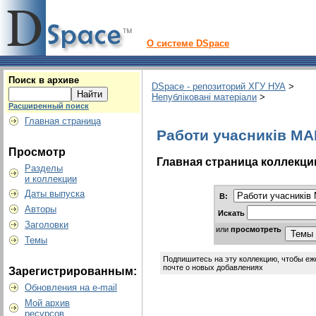
О системе DSpace
Поиск в архиве
DSpace - репозиторий ХГУ НУА
>
Непубліковані матеріали
>
Расширенный поиск
Главная страница
Работи учасників МАН
Просмотр
Главная страница коллекци
Разделы
и коллекции
Даты выпуска
В:
Авторы
Искать
Заголовки
или
просмотреть
Темы
Подпишитесь на эту коллекцию, чтобы еж
почте о новых добавлениях
Зарегистрированным:
Обновления на e-mail
Мой архив
ресурсов