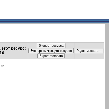
 этот ресурс:
10
ник