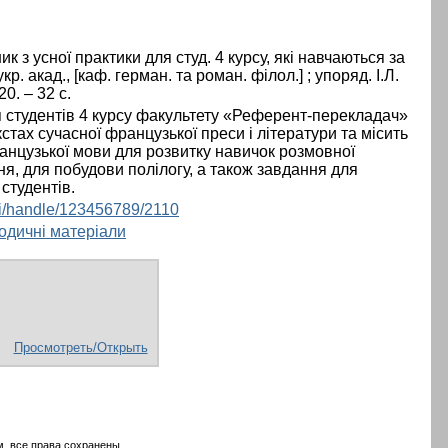
 з усної практики для студ. 4 курсу, які навчаються за
р. акад., [каф. герман. та роман. філол.] ; упоряд. І.Л.
0. – 32 с.
 студентів 4 курсу факультету «Референт-перекладач»
тах сучасної французької преси і літератури та місить
анцузької мови для розвитку навичок розмовної
ня, для побудови полілогу, а також завдання для
студентів.
ui/handle/123456789/2110
тодичні матеріали
Просмотреть/Открыть
, все права сохранены.