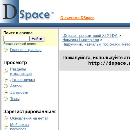
О системе DSpace
Поиск в архиве
DSpace - репозиторий ХГУ НУА
>
Навчальні матеріали
>
Расширенный поиск
Підручники, навчальні посібники, мет
Главная страница
Пожалуйста, используйте эт
Просмотр
http://dspace.
Разделы
и коллекции
Даты выпуска
Авторы
Заголовки
Темы
Зарегистрированным:
Обновления на e-mail
Мой архив
ресурсов