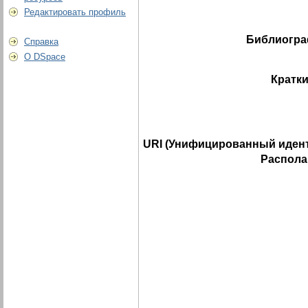
Редактировать профиль
Библиогра
Справка
О DSpace
Кратки
URI (Унифицированный идент
Распола