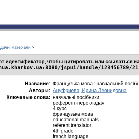
одичні матеріали
>
от идентификатор, чтобы цитировать или ссылаться на
nua.kharkov.ua:8080/jspui/handle/123456789/21
Название:
Французька мова : навчальний посіб
Авторы:
Ануфриева, Ирина Леонидовна
Ключевые слова:
навчальні посібники
референт-перекладач
4 курс
французька мова
educational manuals
referent translator
4th grade
french language