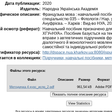
Дата публикации:
2020
Издатель:
Народна Українська Академія
фическое описание:
Французька мова : навчальний посібник
спеціальністю 035 – Філологія / Нар. ук
Ануфрієва. – Харків : Вид-во НУА, 202
й осмотр (реферат):
Навчальний посібник призначено для
ХГУ«НУА». Посібник базується на текс
вправи з автевтичних підручників фр
діалогічного й монологічного мовлен
самостійної та індивідуальної роботи 
ификатор ресурса):
http://dspace.nua.kharkov.ua:8080/jsp
гается в коллекциях:
Підручники, навчальні посібники, ме
Файлы этого ресурса:
Файл
Описание
Размер
Формат
Методичка 4 курс_испр_2.pdf
961,54 kB
Adobe PDF
Все ресурсы в архиве электронных ресурсов защищены авторским правом