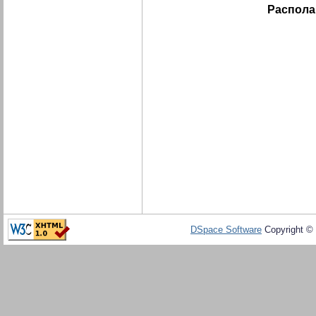
Распола
DSpace Software
Copyright ©