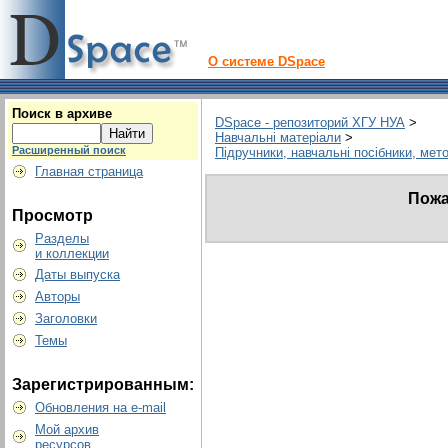
О системе DSpace
Поиск в архиве
DSpace - репозиторий ХГУ НУА
>
Навчальні матеріали
>
Расширенный поиск
Підручники, навчальні посібники, мет
Главная страница
Пожа
Просмотр
Разделы
и коллекции
Даты выпуска
Авторы
Заголовки
Темы
Зарегистрированным:
Обновления на e-mail
Мой архив
ресурсов