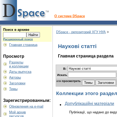
О системе DSpace
Поиск в архиве
DSpace - репозиторий ХГУ НУА
>
Расширенный поиск
Главная страница
Наукові статті
Главная страница раздела
Просмотр
Разделы
и коллекции
В:
Даты выпуска
Искать
Авторы
или
просмотреть
Заголовки
Темы
Коллекции этого разде
Зарегистрированным:
Допублікаційні матеріали
Обновления на e-mail
Мой архив
Публікації, що надано до вид
ресурсов