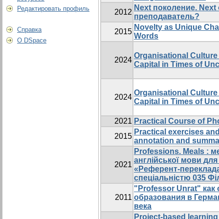
Next поколение. Next
Редактировать профиль
2012
преподаватель?
Novelty as Unique Cha
Справка
2015
Words
О DSpace
Organisational Culture
2024
Capital in Times of Unce
Organisational Culture
2024
Capital in Times of Unce
2021
Practical Course of Ph
Practical exercises and 
2015
annotation and summar
Professions. Meals : м
англійської мови для 
2021
«Референт-перекладач
спеціальністю 035 Фі
"Professor Unrat" ка
2011
образования в Герман
века
Project-based learning 