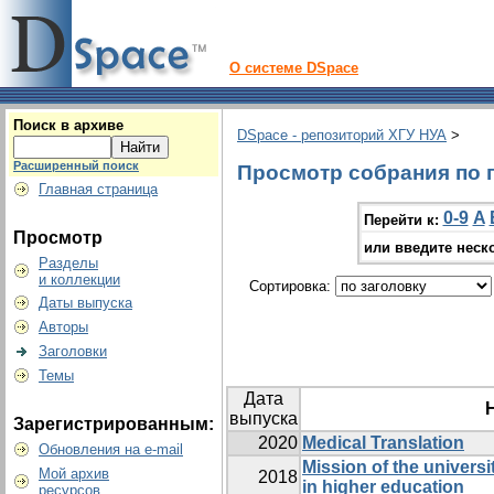
О системе DSpace
Поиск в архиве
DSpace - репозиторий ХГУ НУА
>
Расширенный поиск
Просмотр собрания по г
Главная страница
0-9
A
Перейти к:
Просмотр
или введите неск
Разделы
и коллекции
Сортировка:
Даты выпуска
Авторы
Заголовки
Темы
Дата
выпуска
Зарегистрированным:
2020
Medical Translation
Обновления на e-mail
Mission of the universi
Мой архив
2018
in higher education
ресурсов