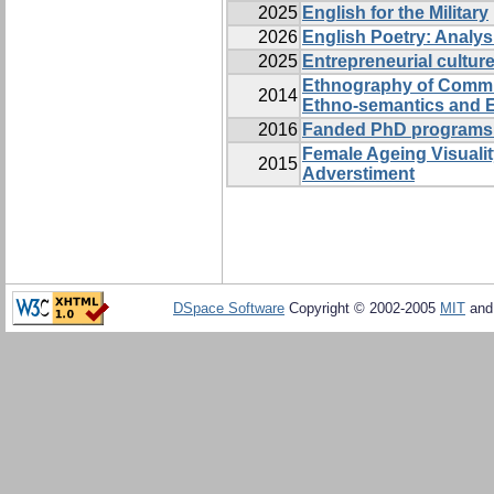
2025
English for the Military
2026
English Poetry: Analys
2025
Entrepreneurial cultu
Ethnography of Commu
2014
Ethno-semantics and 
2016
Fanded PhD programs
Female Ageing Visualit
2015
Adverstiment
DSpace Software
Copyright © 2002-2005
MIT
an