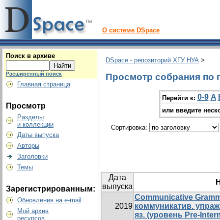
О системе DSpace
Поиск в архиве
DSpace - репозиторий ХГУ НУА
>
Расширенный поиск
Просмотр собрания по г
Главная страница
0-9
A
Перейти к:
Просмотр
или введите неск
Разделы
и коллекции
Сортировка:
Даты выпуска
Авторы
Заголовки
Темы
Дата
выпуска
Зарегистрированным:
Communicative Grammar
Обновления на e-mail
2019
коммуникатив. упраж
Мой архив
яз. (уровень Pre-Inter
ресурсов