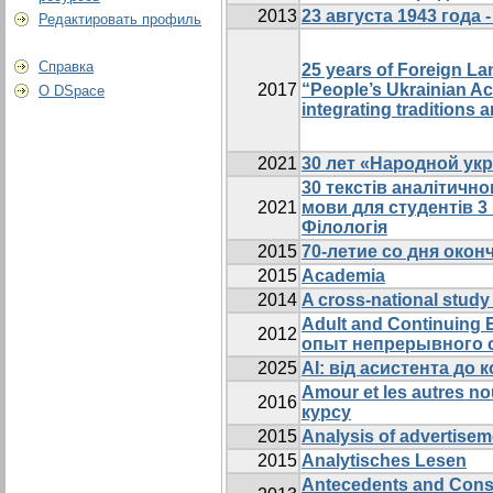
2013
23 августа 1943 года
Редактировать профиль
Справка
25 years of Foreign L
2017
“People’s Ukrainian A
О DSpace
integrating traditions 
2021
30 лет «Народной ук
30 текстів аналітично
2021
мови для студентів 3 
Філологія
2015
70-летие со дня око
2015
Academia
2014
A cross-national study
Adult and Continuing 
2012
опыт непрерывного 
2025
AI: від асистента до 
Amour et les autres n
2016
курсу
2015
Analysis of advertisem
2015
Analytisches Lesen
Antecedents and Conse