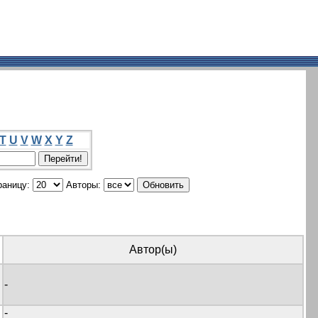
T
U
V
W
X
Y
Z
раницу:
Авторы:
Автор(ы)
-
-