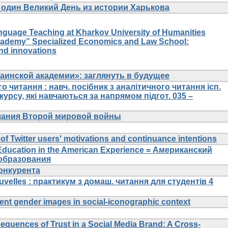
 - один Великий День из истории Харькова
anguage Teaching at Kharkov University of Humanities
cademy” Specialized Economics and Law School:
and innovations
раинской академии»: заглянуть в будущее
го читання : навч. посібник з аналітичного читання ісп.
курсу, які навчаються за напрямом підгот. 035 –
нчания Второй мировой войны
 of Twitter users' motivations and continuance intentions
Education in the American Experience = Американский
образования
конкурента
ouvelles : практикум з домаш. читання для студентів 4
ent gender images in social-iconographic context
quences of Trust in a Social Media Brand: A Cross-