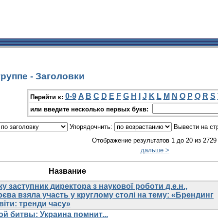
руппе - Заголовки
0-9
A
B
C
D
E
F
G
H
I
J
K
L
M
N
O
P
Q
R
S
Перейти к:
или введите несколько первых букв:
Упорядочнить:
Вывести на ст
Отображение результатов 1 до 20 из 2729
дальше >
Название
у заступник директора з наукової роботи д.е.н.,
єва взяла участь у круглому столі на тему: «Брендинг
віти: тренди часу»
й битвы: Украина помнит...