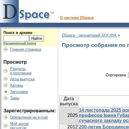
О системе DSpace
Поиск в архиве
DSpace - репозиторий ХГУ НУА
>
Расширенный поиск
Просмотр собрания по г
Главная страница
Просмотр
Разделы
и коллекции
Сортировка:
Даты выпуска
Авторы
Заголовки
Темы
Дата
выпуска
14 листопада 2025 рок
Зарегистрированным:
2025
професор Ірина Губар
Обновления на e-mail
сучасного закладу ос
Мой архив
2012
200-летие Бородинско
ресурсов