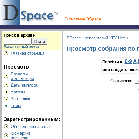
О системе DSpace
Поиск в архиве
DSpace - репозиторий ХГУ НУА
>
Расширенный поиск
Просмотр собрания по г
Главная страница
0-9
A
Перейти к:
Просмотр
или введите неск
Разделы
и коллекции
Сортировка:
Даты выпуска
Авторы
Заголовки
Темы
Зарегистрированным:
Обновления на e-mail
Мой архив
ресурсов