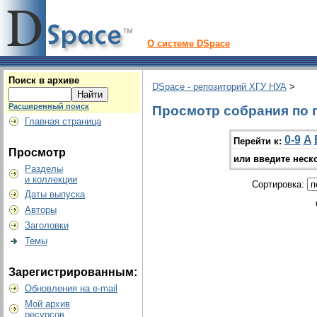
О системе DSpace
Поиск в архиве
DSpace - репозиторий ХГУ НУА
>
Расширенный поиск
Просмотр собрания по г
Главная страница
0-9
A
Перейти к:
Просмотр
или введите неск
Разделы
и коллекции
Сортировка:
Даты выпуска
Авторы
Заголовки
Темы
Зарегистрированным:
Обновления на e-mail
Мой архив
ресурсов