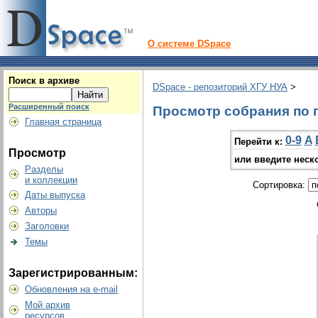
О системе DSpace
Поиск в архиве
DSpace - репозиторий ХГУ НУА
>
Расширенный поиск
Просмотр собрания по г
Главная страница
0-9
A
Перейти к:
Просмотр
или введите неск
Разделы
и коллекции
Сортировка:
Даты выпуска
Авторы
Заголовки
Темы
Зарегистрированным:
Обновления на e-mail
Мой архив
ресурсов