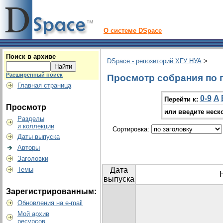
О системе DSpace
Поиск в архиве
DSpace - репозиторий ХГУ НУА
>
Расширенный поиск
Просмотр собрания по 
Главная страница
0-9
A
Перейти к:
Просмотр
или введите неск
Разделы
и коллекции
Сортировка:
Даты выпуска
Авторы
Заголовки
Темы
Дата
выпуска
Зарегистрированным:
Обновления на e-mail
Мой архив
ресурсов