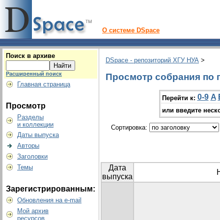
О системе DSpace
Поиск в архиве
DSpace - репозиторий ХГУ НУА
>
Расширенный поиск
Просмотр собрания по 
Главная страница
0-9
A
Перейти к:
Просмотр
или введите неск
Разделы
и коллекции
Сортировка:
Даты выпуска
Авторы
Заголовки
Темы
Дата
выпуска
Зарегистрированным:
Обновления на e-mail
Мой архив
ресурсов