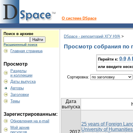
О системе DSpace
Поиск в архиве
DSpace - репозиторий ХГУ НУА
>
Расширенный поиск
Просмотр собрания по г
Главная страница
0-9
A
Перейти к:
Просмотр
или введите неск
Разделы
и коллекции
Сортировка:
Даты выпуска
Авторы
Заголовки
Темы
Дата
выпуска
Зарегистрированным:
Обновления на e-mail
25 years of Foreign Lan
Мой архив
University of Humanitie
2017
ресурсов