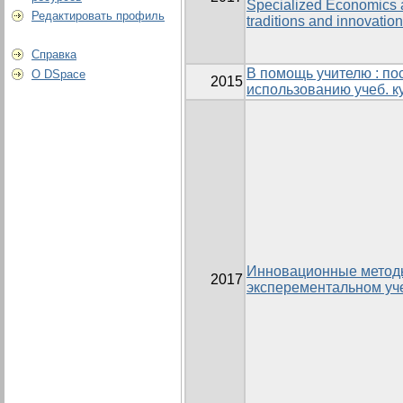
Specialized Economics a
Редактировать профиль
traditions and innovatio
Справка
В помощь учителю : по
О DSpace
2015
использованию учеб. ку
Инновационные метод
2017
эксперементальном уч