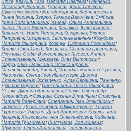
Віпке, Клаудія
;
Гога, Наталія Павлівна
;
Грінченко,
Олександр Іванович
;
Губарєва, Ірина Олегівна
;
Думченко, Богдан Володимирович
;
Заднєпровська,
Ганна Ігорівна
;
Зверко, Тамара Василівна
;
Змійова,
Ірина Володимирівна
;
Іванова, Ольга Анатоліївна
;
Ільїна, Олена Вікторівна
;
Калюжна, Юлія Іванівна
;
Коваленко, Надія Петрівна
;
Козиренко, Віктор
Петрович
;
Козиренко, Світлана Іванівна
;
Козубова,
Наталія Вікторівна
;
Козярук, Світлана Леонидівна
;
Коллін, Свен-Олоф
;
Корнієнко, Світлана Григорівна
;
Лікунова, Софія В’ячеславівна
;
Лісовол, Антон
Станіславович
;
Макасєєв, Олег Вікторович
;
Марущенко, Олександр Олександрович
;
Міттельштедт, Евальд
;
Молодча, Наталя Сергіївна
;
Ніколаєва, Олена Георгіївна
;
Норік, Дарина
Станіславівна
;
Остапенко, Алла Сергіївна
;
Панченко,
Дмитро Ігорович
;
Прокопішина, Олена Вікторівна
;
Резнік, Дмитро Васильович
;
Саввіч, Олександр
Миколайович
;
Свіщова, Євгенія Віталіївна
;
Статівка,
Наталія Валеріївна
;
Степанець, Іван Олексійович
;
Ткаченко, Денис Ігорович
;
Уджмаджурідзе, Георгій
Гурамович
;
Умрихін, Даніл Артемович
;
Хвалюк, Інна
Іванівна
;
Хільковська, Ася Олександрівна
;
Чибісова,
Наталія Григорівна
;
Шилкунова, Зоя Ігорівна
;
Шумейко, Олена Анатоліївна,
;
Ягольницький,