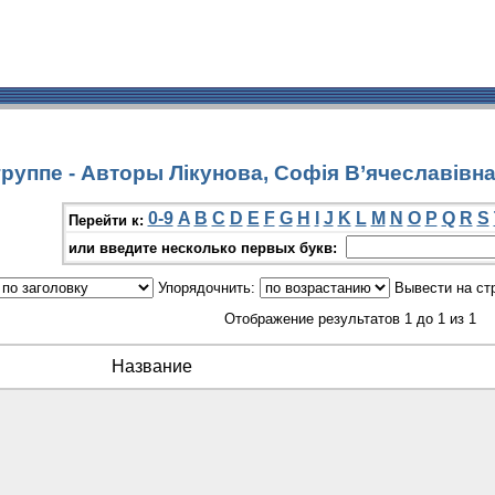
руппе - Авторы Лікунова, Софія В’ячеславівн
0-9
A
B
C
D
E
F
G
H
I
J
K
L
M
N
O
P
Q
R
S
Перейти к:
или введите несколько первых букв:
Упорядочнить:
Вывести на ст
Отображение результатов 1 до 1 из 1
Название