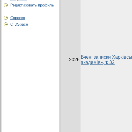
Редактировать профиль
Справка
О DSpace
Вчені записки Харківсь
2026
академія», т. 32