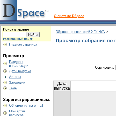
О системе DSpace
Поиск в архиве
DSpace - репозиторий ХГУ НУА
>
Расширенный поиск
Просмотр собрания по г
Главная страница
Просмотр
Разделы
и коллекции
Сортировка:
Даты выпуска
Авторы
Заголовки
Дата
выпуска
Темы
Зарегистрированным:
Обновления на e-mail
Мой архив
ресурсов