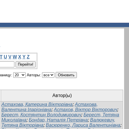
а
T
U
V
W
X
Y
Z
раницу:
Авторы:
Автор(ы)
Астахова, Катерина Вікторівна
;
Астахова,
Валентина Іларіонівна
;
Астахов, Віктор Вікторович
;
Берест, Костянтин Володимирович
;
Берест, Тетяна
Миколаївна
;
Бондар, Наталія Петрівна
;
Валюкевич,
Тетяна Вікторівна
;
Васюренко, Лариса Валентинівна
;