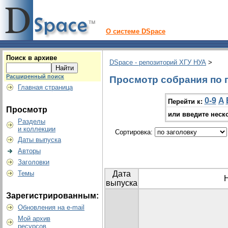
О системе DSpace
Поиск в архиве
DSpace - репозиторий ХГУ НУА
>
Расширенный поиск
Просмотр собрания по г
Главная страница
0-9
A
Перейти к:
Просмотр
или введите неск
Разделы
и коллекции
Сортировка:
Даты выпуска
Авторы
Заголовки
Темы
Дата
выпуска
Зарегистрированным:
Обновления на e-mail
Мой архив
ресурсов