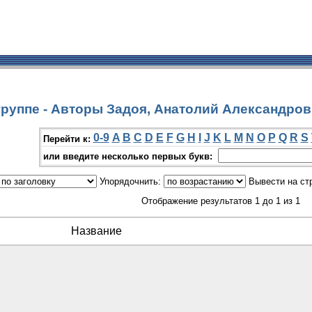
группе - Авторы Задоя, Анатолий Александро
0-9
A
B
C
D
E
F
G
H
I
J
K
L
M
N
O
P
Q
R
S
Перейти к:
или введите несколько первых букв:
Упорядочнить:
Вывести на ст
Отображение результатов 1 до 1 из 1
Название