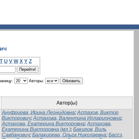
вич
T
U
V
W
X
Y
Z
раницу:
Авторы:
Автор(ы)
Ануфриева, Ирина Леонидовна
;
Астахов, Виктор
Викторович
;
Астахова, Валентина Илларионовна
;
Астахова, Екатерина Викторовна
;
Астахова,
Екатерина Викторовна (мл.)
;
Бакиров, Виль
Савбанович
;
Балакирева, Ольга Николаевна
;
Бассэ,