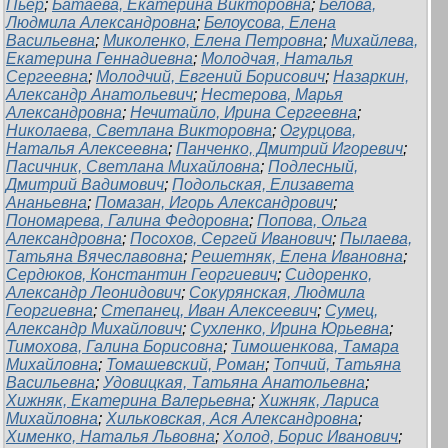
Пьер
;
Батаева, Екатерина Викторовна
;
Белова,
Людмила Александровна
;
Белоусова, Елена
Васильевна
;
Миколенко, Елена Петровна
;
Михайлева,
Екатерина Геннадиевна
;
Молодчая, Наталья
Сергеевна
;
Молодчий, Евгений Борисович
;
Назаркин,
Александр Анатольевич
;
Нестерова, Марья
Александровна
;
Нечитайло, Ирина Сергеевна
;
Николаева, Светлана Викторовна
;
Огурцова,
Наталья Алексеевна
;
Панченко, Дмитрий Игоревич
;
Пасичник, Светлана Михайловна
;
Подлесный,
Дмитрий Вадимович
;
Подольская, Елизавета
Ананьевна
;
Помазан, Игорь Александрович
;
Пономарева, Галина Федоровна
;
Попова, Ольга
Александровна
;
Посохов, Сергей Иванович
;
Пылаева,
Татьяна Вячеславовна
;
Решетняк, Елена Ивановна
;
Сердюков, Константин Георгиевич
;
Сидоренко,
Александр Леонидович
;
Сокурянская, Людмила
Георгиевна
;
Степанец, Иван Алексеевич
;
Сумец,
Александр Михайлович
;
Сухленко, Ирина Юрьевна
;
Тимохова, Галина Борисовна
;
Тимошенкова, Тамара
Михайловна
;
Томашевский, Роман
;
Топчий, Татьяна
Васильевна
;
Удовицкая, Татьяна Анатольевна
;
Хижняк, Екатерина Валерьевна
;
Хижняк, Лариса
Михайловна
;
Хильковская, Ася Александровна
;
Хименко, Наталья Львовна
;
Холод, Борис Иванович
;