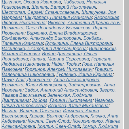
Цыганок, Оксана Ивановна
;
Чибисова, Наталья
Григорьевна
;
Шепель, Валерий Николаевич
;
Шестопал, Сергей Станиславович
;
Шилкунова, Зоя
Игоревна
;
Шкурапет, Наталья Ивановна
;
Яворовская,
Любовь Николаевна
;
Яковлев, Анатолий Афанасьевич
;
Яременко, Олег Леонидович
;
Бельчикова, Лариса
Яковлевна
;
Бирченко, Елена Владимировна
;
Бондаренко, Александр Викторович
;
Бондарь,
Татьяна Ивановна
;
Бутылина, Елена Викторовна
;
Василенко, Екатерина Александровна
;
Вишневский,
Михаил Иванович
;
Войно-Данчишина, Ольга
Леонидовна
;
Галака, Марина Сергеевна
;
Герасина,
Людмила Николаевна
;
Hilber, Tobias
;
Гога, Наталья
Павловна
;
Горяинов, Алексей Николаевич
;
Грецких,
Валентина Николаевна
;
Гусленко, Ирина Юрьевна
;
Davie, Nail
;
Дорошенко, Анна Александровна
;
Еременко, Юлия Викторовна
;
Заднепровская, Анна
Игоревна
;
Задоя, Анатолий Александрович
;
Зверко,
Тамара Васильевна
;
Зеленская, Людмила
Дмитриевна
;
Зобова, Галина Николаевна
;
Иванова,
Ольга Анатольевна
;
Иванова, Юлия Михайловна
;
Ильина, Валерия Олеговна
;
Ильченко, Алина
Евгеньевна
;
Кирвас, Виктор Андреевич
;
Клочко, Анна
Андреевна
;
Коллин, Свен-Олоф
;
Колисниченко, Жанна
Александровна
;
Коллин, Свен-Олаф
;
Комир, Людмила