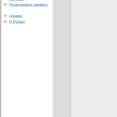
Редактировать профиль
Справка
О DSpace