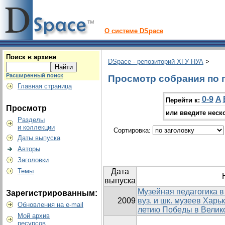
О системе DSpace
Поиск в архиве
DSpace - репозиторий ХГУ НУА
>
Расширенный поиск
Просмотр собрания по г
Главная страница
0-9
A
Перейти к:
Просмотр
или введите неск
Разделы
и коллекции
Сортировка:
Даты выпуска
Авторы
Заголовки
Темы
Дата
выпуска
Музейная педагогика в 
Зарегистрированным:
2009
вуз. и шк. музеев Харь
Обновления на e-mail
летию Победы в Велико
Мой архив
ресурсов