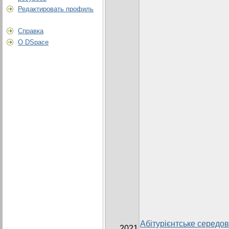
Редактировать профиль
Справка
О DSpace
Абітурієнтське середов
2021