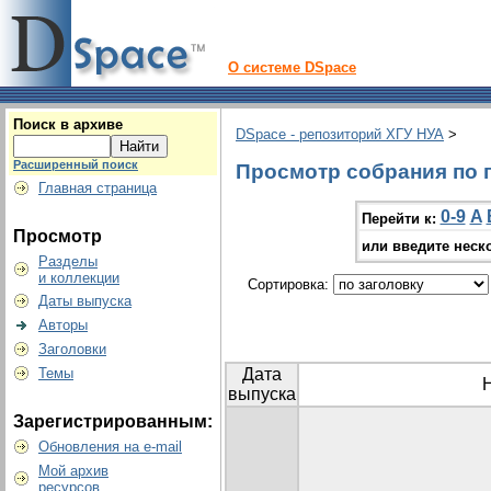
О системе DSpace
Поиск в архиве
DSpace - репозиторий ХГУ НУА
>
Расширенный поиск
Просмотр собрания по 
Главная страница
0-9
A
Перейти к:
Просмотр
или введите неск
Разделы
и коллекции
Сортировка:
Даты выпуска
Авторы
Заголовки
Темы
Дата
выпуска
Зарегистрированным:
Обновления на e-mail
Мой архив
ресурсов