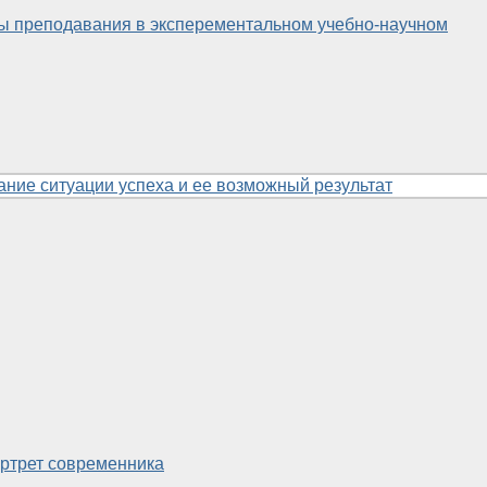
 преподавания в эксперементальном учебно-научном
дание ситуации успеха и ее возможный результат
ортрет современника