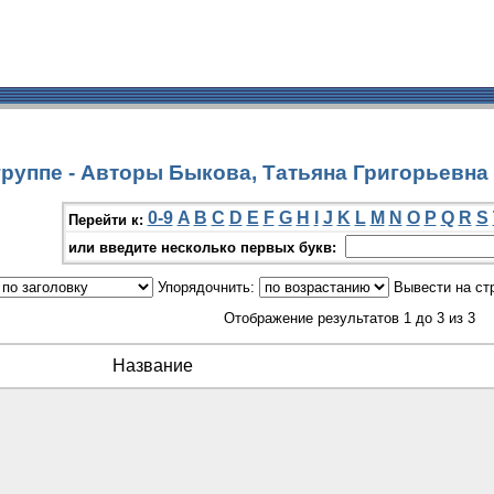
руппе - Авторы Быкова, Татьяна Григорьевна
0-9
A
B
C
D
E
F
G
H
I
J
K
L
M
N
O
P
Q
R
S
Перейти к:
или введите несколько первых букв:
Упорядочнить:
Вывести на ст
Отображение результатов 1 до 3 из 3
Название