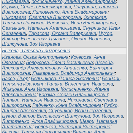
Николаевна
;
Колисниченко, Жанна Александровна
;
Корчма, Сергей Владимирович
;
Лагутина, Татьяна
Викторовна
;
Литовченко, Алла Владимировна
;
Николаева, Светлана Викторовна
;
Охотская,
Татьяна Павловна
;
Радченко, Инна Владимировна
;
Семыкина, Наталья Анатольевна
;
Снурников, Иван
Сергеевич
;
Тарасова, Оксана Валерьевна
;
Цукор,
Виктор Евгеньевич
;
Цыганок, Оксана Ивановна
;
Шилкунова, Зоя Игоревна
Быкова, Татьяна Григорьевна
Иванова, Ольга Анатольевна
;
Кочерова, Анна
Олеговна
;
Белоусова, Елена Васильевна
;
Шегеда,
Александр Александрович
;
Анищенко, Виктория
Викторовна
;
Лымаренко, Владимир Анатольевич
;
Бассэ, Пьер
;
Бельчикова, Лариса Яковлевна
;
Бондарь,
Татьяна Ивановна
;
Галака, Валентина Ивановна
;
Живцова, Анна Игоревна
;
Колисниченко, Жанна
Александровна
;
Корчма, Сергей Владимирович
;
Литвин, Наталья Ивановна
;
Николаева, Светлана
Викторовна
;
Радченко, Инна Владимировна
;
Рябко,
Андрей Алексеевич
;
Снурников, Иван Сергеевич
;
Цукор, Виктор Евгеньевич
;
Шилкунова, Зоя Игоревна
;
Литовченко, Алла Владимировна
;
Шварц, Наталья
Анатольевна
;
Белецкая, Виктория Викторовна
;
Быкова, Татьяна Григорьевна
;
Венгрин, Алла