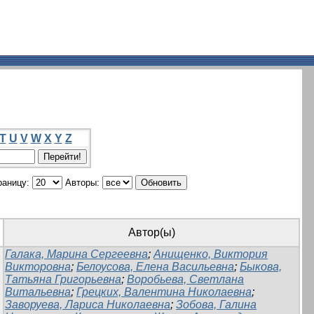
T
U
V
W
X
Y
Z
раницу:
Авторы:
Автор(ы)
Галака, Марина Сергеевна
;
Анищенко, Виктория
Викторовна
;
Белоусова, Елена Васильевна
;
Быкова,
Татьяна Григорьевна
;
Воробьева, Светлана
Витальевна
;
Грецких, Валентина Николаевна
;
Заворуева, Лариса Николаевна
;
Зобова, Галина