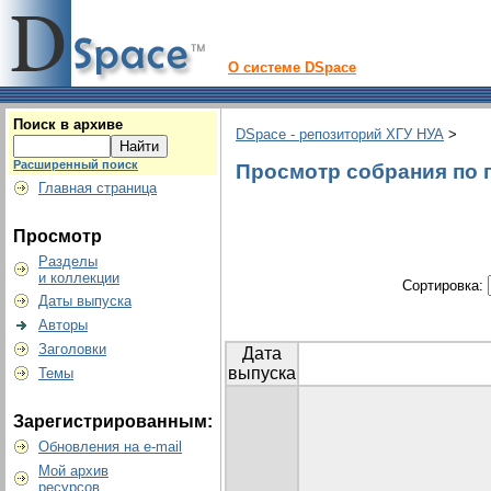
О системе DSpace
Поиск в архиве
DSpace - репозиторий ХГУ НУА
>
Расширенный поиск
Просмотр собрания по г
Главная страница
Просмотр
Разделы
и коллекции
Сортировка:
Даты выпуска
Авторы
Заголовки
Дата
выпуска
Темы
Зарегистрированным:
Обновления на e-mail
Мой архив
ресурсов