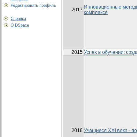
Редактировать профиль
Инновационные методы
2017
комплексе
Справка
О DSpace
2015
Успех в обучении: соз
2018
Учащиеся ХХІ века - п