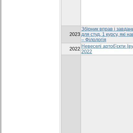
Збірник вправ і завдан
2023
для студ. 1 курсу, які 
– Філологія
Невеселі артоб'єкти (в
2022
2022