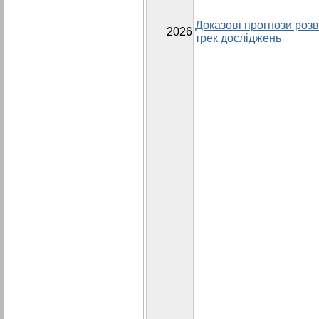
Доказові прогнози розви
2026
трек досліджень