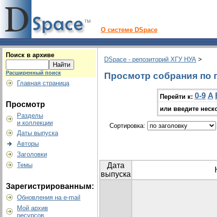
О системе DSpace
Поиск в архиве
DSpace - репозиторий ХГУ НУА
>
Расширенный поиск
Просмотр собрания по г
Главная страница
0-9
A
Перейти к:
Просмотр
или введите неск
Разделы
и коллекции
Сортировка:
Даты выпуска
Авторы
Заголовки
Темы
Дата
выпуска
Зарегистрированным:
Обновления на e-mail
Мой архив
ресурсов