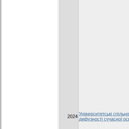
Університетські спільно
2024
дифузності сучасної ос