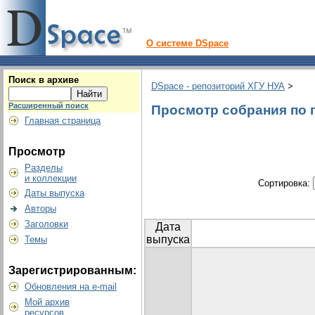
О системе DSpace
Поиск в архиве
DSpace - репозиторий ХГУ НУА
>
Расширенный поиск
Просмотр собрания по г
Главная страница
Просмотр
Разделы
и коллекции
Сортировка:
Даты выпуска
Авторы
Заголовки
Дата
выпуска
Темы
Зарегистрированным:
Обновления на e-mail
Мой архив
ресурсов