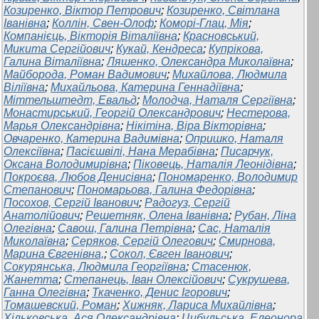
Козиренко, Віктор Петрович
;
Козиренко, Світлана
Іванівна
;
Коллін, Свен-Олоф
;
Коморі-Глац, Мія
;
Компанієць, Вікторія Віталіївна
;
Красновський,
Микита Сергійович
;
Кукай, Кендреса
;
Купрікова,
Галина Віталіївна
;
Ляшенко, Олександра Миколаївна
;
Майборода, Роман Вадимович
;
Михайлова, Людмила
Віліївна
;
Михайльова, Катерина Геннадіївна
;
Міттельштедт, Евальд
;
Молодча, Наталя Сергіївна
;
Монастирський, Георгій Олександрович
;
Нестерова,
Марья Олександрівна
;
Нікітіна, Віра Вікторівна
;
Овчаренко, Катерина Вадимівна
;
Опришко, Наталя
Олексіївна
;
Пасієшвілі, Нана Мерабівна
;
Писарчук,
Оксана Володимирівна
;
Піковець, Наталія Леонідівна
;
Покроєва, Любов Денисівна
;
Пономаренко, Володимир
Степанович
;
Пономарьова, Галина Федорівна
;
Посохов, Сергій Іванович
;
Радогуз, Сергій
Анатолійович
;
Решетняк, Олена Іванівна
;
Рубан, Ліна
Олегівна
;
Савош, Галина Петрівна
;
Сас, Наталія
Миколаївна
;
Серяков, Сергій Олегович
;
Смирнова,
Марина Євгенівна,
;
Сокол, Євген Іванович
;
Сокурянська, Людмила Георгіївна
;
Стасенюк,
Жанетта
;
Степанець, Іван Олексійович
;
Сукрушева,
Ганна Олегівна
;
Ткаченко, Денис Ігорович
;
Томашевский, Роман
;
Хижняк, Лариса Михайлівна
;
Хільковська, Ася Олександрівна
;
Цибульська, Елеонора