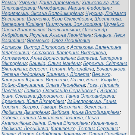
Роман
;
Умрихін, Даніл Артемович
;
Хільковська, Ася
Олександрівна
;
Чемоданова, Марина Федорівна
;
Чернявська, Оксана Володимирівна
;
Чурсіна, Людмила
Василівна
;
Шевченко, Єгор Олексійович
;
Шестакова,
Катерина Юріївна
;
Шилкунова, Зоя Ігорівна
;
Шумейко,
Олена Анатоліївна
;
Ягольницький, Олександр
Андрійович
;
Якуніна, Альона Леонідівна
;
Яніцька, Леся
Василівна
;
Яременко, Олег Леонідович
Астахов, Віктор Вікторович
;
Астахова, Валентина
Ілларіонівна
;
Астахова, Катерина Вікторівна
;
Артеменко, Анна Броніславівна
;
Батаєва, Катерина
Вікторівна
;
Башкір, Ольга Іванівна
;
Бережна, Світлана
Вікторівна
;
Берест, Тетяна Миколаївна
;
Бочарникова,
Тетяна Федорівна
;
Бриневич, Віолета
;
Величко,
Катерина Юріївна
;
Вертеши, Лазло
;
Віпке, Клаудія
;
Войно-Данчишина, Ольга Леонідівна
;
Гога, Наталія
Павлівна
;
Голіков, Олександр Сергійович
;
Губарєва,
Ірина Олегівна
;
Дорошенко, Ганна Олександрівна
;
Єременко, Юлія Вікторівна
;
Заднєпровська, Ганна
Ігорівна
;
Зверко, Тамара Василівна
;
Зеленська,
Людмила Дмитрівна
;
Змійова, Ірина Володимирівна
;
Зобова, Галина Миколаївна
;
Іванова, Ольга
Анатоліївна
;
Ільїна, Олена Вікторівна
;
Калініченко,
Людмила Леонідівна
;
Китиченко, Тетяна Сергіївна
;
Кірвас, Віктор Андрійович
;
Ковальчук, Олена Сергіївна
;