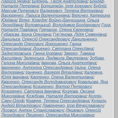
Лариса Яківна
;
Білокінь, Таїсія Анатоліївна
;
Бондар,
Наталія Петрівна
;
Ботштейн, Ілля Ігорович
;
Бублій,
Максим Петрович
;
Валюкевич, Тетяна Вікторівна
;
Васюренко, Лариса Валентинівна
;
Величко, Катерина
Юріївна
;
Віпке, Клаудія
;
Войно-Данчишина, Ольга
Леонідівна
;
Воловецький, Володимир Богданович
;
Гога,
Наталія Павлівна
;
Гречаник, Олена Євгенівна
;
Губарєва, Ірина Олегівна
;
Гур’янова, Лідія Семенівна
;
Данильєв, Олексій Олександрович
;
Данильченко,
Олександр Олегович
;
Дорошенко, Ганна
Олександрівна
;
Доценко, Світлана Олексіївна
;
Заднєпровська, Ганна Ігорівна
;
Зверко, Тамара
Василівна
;
Зеленська, Людмила Дмитрівна
;
Зобова,
Галина Миколаївна
;
Іванова, Ольга Анатоліївна
;
Івахненко, Антоніна Олександрівна
;
Ільїна, Олена
Вікторівна
;
Ільченко, Валерія Віталіївна
;
Калюжна,
Юлія Іванівна
;
Карпенко, Олена Валентинівна
;
Квасенко, Олександр Володимирович
;
Ковальова, Яна
Олександрівна
;
Козиренко, Віктор Петрович
;
Козиренко, Світлана Іванівна
;
Козлова, Оксана
Миколаївна
;
Козубова, Наталія Вікторівна
;
Коллін,
Свен-Олоф
;
Кравчук, Тетяна Олександрівна
;
Кулагін,
Андрій Віталійович
;
Лавріненко, Ігор Вячеславович
;
Лісовол, Антон Станіславович
;
Ляшевич, Олексій
Леонідович
;
Ляшенко, Олександра Миколаївна
;