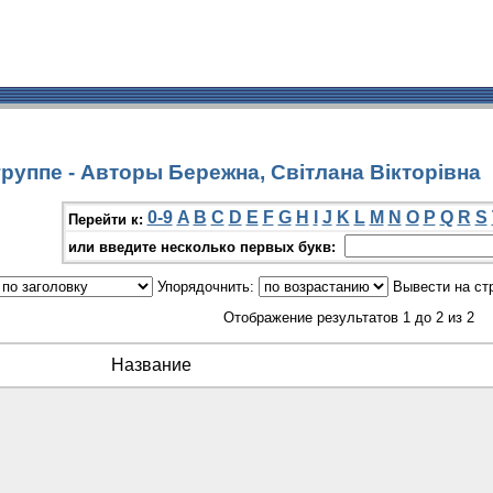
руппе - Авторы Бережна, Світлана Вікторівна
0-9
A
B
C
D
E
F
G
H
I
J
K
L
M
N
O
P
Q
R
S
Перейти к:
или введите несколько первых букв:
Упорядочнить:
Вывести на ст
Отображение результатов 1 до 2 из 2
Название