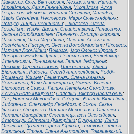
Макасєєв, Олег Вікторович
;
Меззанотти, Наталія
;
Михайленко, Дар’я Геннадіївна
;
Михайлова, Алла
Георгіївна
;
Молодча, Наталя Сергїївна
;
Молодча,
Марiя Євгенівна
;
Нестерова, Марія Олександрівна
;
Нємцев, Андрій Леонідович
;
Ніколаєва, Олена
Георгіївна
;
Норік, Дарина Станіславівна
;
Панасенко,
Оксана Володимирівна
;
Панченко, Дмитро Ігорович
;
Пасієшвілі, Нана Мерабівна
;
Олійник, Анастасія
Леонідівна
;
Писарчук, Оксана Володимирівна
;
Піковець,
Наталія Леонідівна
;
Помазан, Ігор Олександрович
;
Подиряко-Бурдель, Ірина
;
Пономаренко, Володимир
Степанович
;
Пономарьова, Галина Федорівна
;
Посохов, Сергій Іванович
;
Прокопішина, Олена
Вікторівна
;
Радогуз, Сергій Анатолійович
;
Редді-
Хриценко, Крішне
;
Решетняк, Олена Іванівна
;
Романишин, Юлія Любомирівна
;
Ромат, Євгеній
Вікторович
;
Савош, Галина Петрівна
;
Самойлова,
Альона Володимирівна
;
Сапєлкін, Віктор Васильович
;
Сас, Наталія Миколаївна
;
Свіщова, Євгенія Віталіївна
;
Сидоренко, Олександр Леонідович
;
Сокол, Євген
Іванович
;
Старцева, Наталя Миколаївна
;
Статівка,
Наталія Валеріївна
;
Степанець, Іван Олексійович
;
Сторожук, Світлана Дмитрівна
;
Сукрушева, Ганна
Олегівна
;
Сухленко, Ірина Юріївна
;
Тимохова, Галина
Борисівна
;
Тітова, Олена Анатоліївна
;
Томашевский,