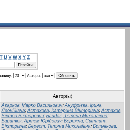
T
U
V
W
X
Y
Z
раницу:
Авторы:
Автор(ы)
Агарков, Марко Васильович
;
Ануфрієва, Ірина
Леонідівна
;
Астахова, Катерина Вікторівна
;
Астахов,
Віктор Вікторович
;
Байдак, Тетяна Михайлівна
;
Баратюк, Артем Юрійович
;
Бережна, Світлана
Вікторівна
;
Берест, Тетяна Миколаївна
;
Бєльчікова,