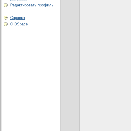
Редактировать профиль
Справка
О DSpace