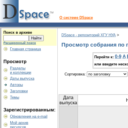
О системе DSpace
Поиск в архиве
DSpace - репозиторий ХГУ НУА
>
Расширенный поиск
Просмотр собрания по г
Главная страница
0-9
A
Перейти к:
Просмотр
или введите неск
Разделы
и коллекции
Сортировка:
Даты выпуска
Авторы
Заголовки
Темы
Дата
выпуска
Зарегистрированным:
Обновления на e-mail
Мой архив
ресурсов