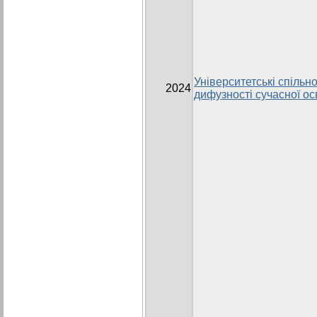
Університетські спільно
2024
дифузності сучасної ос