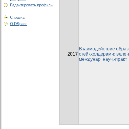
Редактировать профиль
Справка
О DSpace
Взаимодействие образ
2017
стейкхолдерами: веле
междунар. науч.-практ.