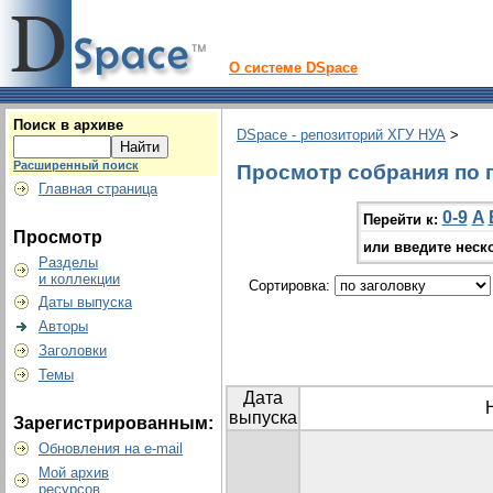
О системе DSpace
Поиск в архиве
DSpace - репозиторий ХГУ НУА
>
Расширенный поиск
Просмотр собрания по гр
Главная страница
0-9
A
Перейти к:
Просмотр
или введите неск
Разделы
и коллекции
Сортировка:
Даты выпуска
Авторы
Заголовки
Темы
Дата
выпуска
Зарегистрированным:
Обновления на e-mail
Мой архив
ресурсов