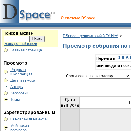
О системе DSpace
Поиск в архиве
DSpace - репозиторий ХГУ НУА
>
Расширенный поиск
Просмотр собрания по г
Главная страница
0-9
A
Перейти к:
Просмотр
или введите неск
Разделы
и коллекции
Сортировка:
Даты выпуска
Авторы
Заголовки
Темы
Дата
выпуска
Зарегистрированным:
Обновления на e-mail
Мой архив
ресурсов