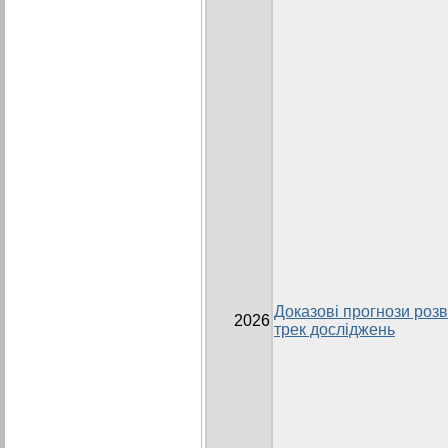
Доказові прогнози розви
2026
трек досліджень