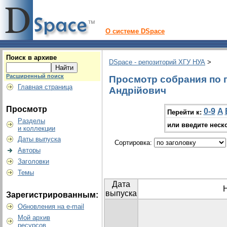
О системе DSpace
Поиск в архиве
DSpace - репозиторий ХГУ НУА
>
Расширенный поиск
Просмотр собрания по 
Главная страница
Андрійович
Просмотр
0-9
A
Перейти к:
Разделы
или введите неск
и коллекции
Даты выпуска
Сортировка:
Авторы
Заголовки
Темы
Дата
выпуска
Зарегистрированным:
Обновления на e-mail
Мой архив
ресурсов