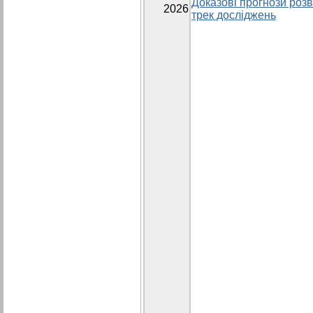
Доказові прогнози розви
2026
трек досліджень