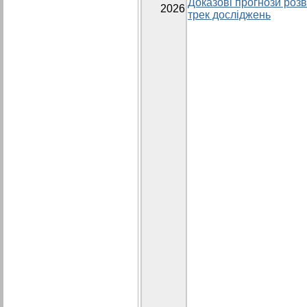
Доказові прогнози розви
2026
трек досліджень