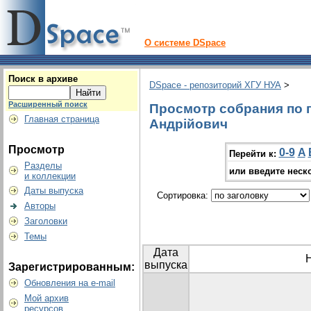
О системе DSpace
Поиск в архиве
DSpace - репозиторий ХГУ НУА
>
Расширенный поиск
Просмотр собрания по 
Главная страница
Андрійович
Просмотр
0-9
A
Перейти к:
Разделы
или введите неск
и коллекции
Даты выпуска
Сортировка:
Авторы
Заголовки
Темы
Дата
выпуска
Зарегистрированным:
Обновления на e-mail
Мой архив
ресурсов